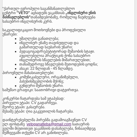
“ქართულ-ევროპული საგანმანათლებლო
ცენტრი
"VETO"
აცხადებს ვაკანსიას
„ინგლისური ენის
მასწავლებლის”
თანამდებობაზე, რომელიც წაუძღვება
სასაუბრო ინგლისურის კურს.
საკვალიფიკაციო მოთხოვნები და პროფესიული
უნარები:
უმაღლესი განათლება;
ინგლისურ ენაზე თავისუფლად და
გამართულად საუბარის უნარი;
პედაგოგად/რეპეტიტორად მუშაობის სტაჟი.
აუცილებელია პრაქტიკის ქონა სასაუბრო
ინგლისურის სწავლების მიმართულებით;
თანამედროვე სწავლების მეთოდების ცოდნა;
ასაკი: 22 წლიდან - 45 წლამდე.
პიროვნული მახასიათებლები:
კომუნიკაბელური, ორგანიზებული,
პასუსისმგებლობის მქონე;
გუნდური მუშაობის უნარი.
სამუშაო გრაფიკი: საათობრივი დატვირთვა.
კონკურსი ჩატარდება სამ ეტაპებად:
პირველი ეტაპი: CV გადარჩევა.
მეორე ეტაპი: გასაურება.
მესამე ეტაპი: ღია გაკვეთილის ჩატარება.
დაინტერესებულმა პირებმა გადამოაგზავნეთ CV
ელ.ფოსტაზე
vetoganatleba@gmail.com
სათაურის
ველში მიუთითეთ ვაკანსიის დასახელება, წინააღმდეგ
შემხვევაში თქვენი CV არ განიხილება.