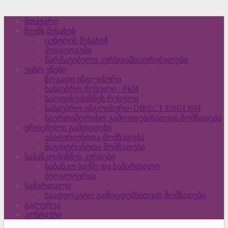
მთავარი
ჩვენს შესახებ
ცენტრის შესახებ
პედაგოგები
წარმატებული კურსდამთავრებულები
უცხო ენები
ზოგადი ინგლისური
სასაუბრო რუსული - РКИ
საოფისე/ბიზნეს რუსული
სასაუბრო ინგლისური+DIRECT ENGLISH
საერთაშორისო გამოცდებისათვის მომზადება
ეროვნული გამოცდები
აბიტურიენტთა მომზადება
მაგისტრანტთა მომზადება
საბანკო/ბიზნეს კურსები
საბანკო საქმე და სამართალი
ბუღალტერია
სამართალი
საადვოკატო გამოცდებსითვის მომზადება
გალერეა
კონტაქტი